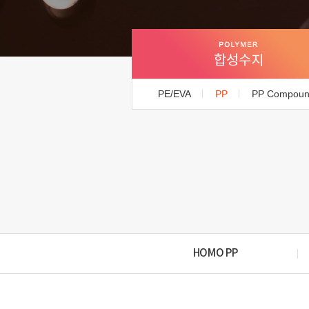
합성수지
PE/EVA
PP
PP Compou
HOMO PP