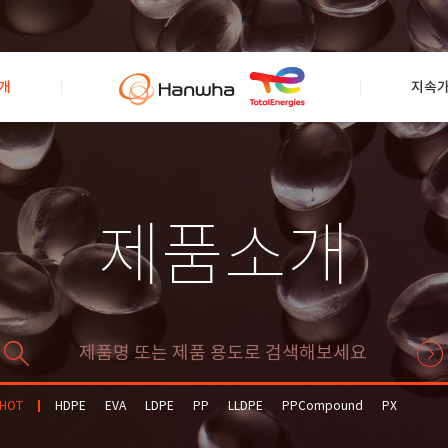
개
지속
제품소개
HOT
HDPE
EVA
LDPE
PP
LLDPE
PPCompound
PX
Solvent