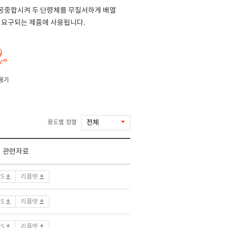
공중합시켜 두 단량체를 무질서하게 배열
 요구되는 제품에 사용됩니다.
용기
용도별 정렬
관련자료
DS
리플렛
DS
리플렛
DS
리플렛