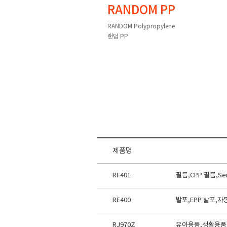
RANDOM PP
RANDOM Polypropylene
랜덤 PP
제품명
RF401
필름,CPP 필름,S
RE400
발포,EPP 발포,
RJ970Z
유아용품,생활용품