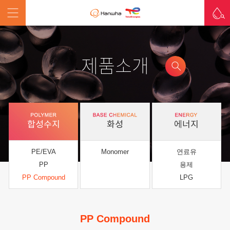
제품소개
합성수지
화성
에너지
PE/EVA
Monomer
연료유
PP
용제
PP Compound
LPG
PP Compound